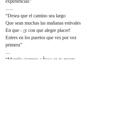
experiencias”
…..
“Desea que el camino sea largo
Que sean muchas las mañanas estivales
En que - ¡y con que alegre placer!
Entres en los puertos que ves por vez 
primera”
…
“Mantén siempre a Ítaca en tu mente
Llegar allí es tu destino.
Pero no tengas la menor prisa en tu viaje.
Es mejor que dure muchos años
Y que viejo al fin arribes a tu isla,
Rico por todas las ganancias de tu viaje”
Todos tenemos nuestra Ítaca particular, 
todos queremos regresar a ella, pero como 
viajeros empapados de saberes y emociones. 
La manera de viajar de nuestro tiempo, en 