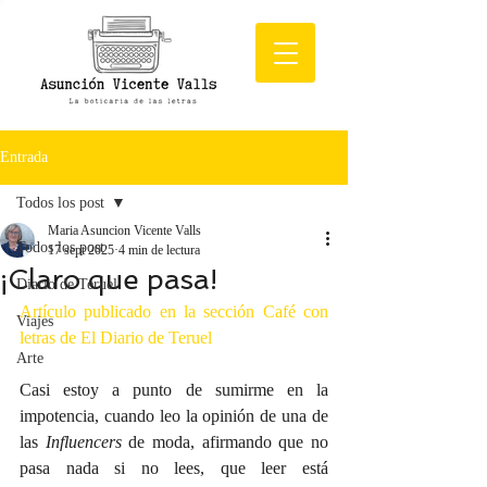
Entrada
Todos los post
Maria Asuncion Vicente Valls
Todos los post
17 sept 2025
4 min de lectura
¡Claro que pasa!
Diario de Teruel
Artículo publicado en la sección Café con 
Viajes
letras de El Diario de Teruel
Arte
Casi estoy a punto de sumirme en la 
impotencia, cuando leo la opinión de una de 
las 
Influencers
 de moda, afirmando que no 
pasa nada si no lees, que leer está 