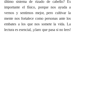
último sistema de rizado de cabello? Es 
importante el físico, porque nos ayuda a 
vernos y sentirnos mejor, pero cultivar la 
mente nos fortalece como personas ante los 
embates a los que nos somete la vida. La 
lectura es esencial, ¡claro que pasa si no lees! 
pasa que te pueden manejar a su antojo, pasa 
que no te valoras como ser humano 
inteligente y libre. Nada más y nada menos 
que eso.
 En un momento en el que la imagen y el 
postureo de salón, ha alcanzado cotas 
impensables, creo que todos y en particular 
los jóvenes, que serán los nuevos adultos, no 
se deben dejar llevar por opiniones que les 
conducen a consumir un aspecto físico 
impecable por encima de todo, es el 
momento de abrir los ojos, apostar por la 